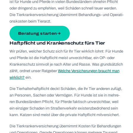
ist für Hunde und Pferde in vie­len Bun­des­län­dern ohne­hin Pflicht
oder drin­gend zu emp­feh­len, weil Schä­den schnell teuer wer­den.
Die Tier­kran­ken­ver­si­che­rung über­nimmt Behand­lungs- und Ope­ra­ti­
ons­kos­ten beim Tier­arzt.
Beratung starten
Haft­pflicht und Kran­ken­schutz fürs Tier
Wir prü­fen, wel­cher Schutz sich für Ihr Tier wirk­lich lohnt: Für Hunde
und Pferde ist die Haft­pflicht meist unver­zicht­bar, ein OP- oder
Kran­ken­schutz sinn­voll je nach Alter und Rasse. Was grund­sätz­lich
zählt, ord­net unser Rat­ge­ber
Wel­che Ver­si­che­run­gen braucht man
wirk­lich?
ein.
Die Tier­hal­ter­haft­pflicht deckt Schä­den, die Ihr Tier ande­ren zufügt,
an Per­so­nen, Sachen oder Ver­mö­gen. Für Hunde ist sie in meh­re­
ren Bun­des­län­dern Pflicht, für Pferde fak­tisch unver­zicht­bar, weil
ein ein­zi­ger Scha­den im Stra­ßen­ver­kehr exis­tenz­be­dro­hend sein
kann. Kat­zen sind meist über die pri­vate Haft­pflicht mit­ver­si­chert.
Die Tier­kran­ken­ver­si­che­rung über­nimmt Kos­ten für Behand­lun­gen
und Ope­ra­tio­nen. Gerade Ope­ra­tio­nen kön­nen meh­rere Tau­send