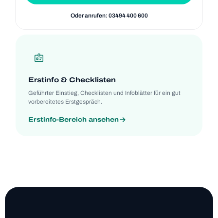
Oder anru­fen: 03494 400 600
Erst­info & Check­lis­ten
Geführ­ter Ein­stieg, Check­lis­ten und Info­blät­ter für ein gut
vor­be­rei­te­tes Erstgespräch.
Erst­info-Bereich anse­hen