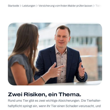
Startseite
Leistungen
Versicherung vom freien Makler prüfen lassen
Tierversich
Zwei Risi­ken, ein Thema.
Rund ums Tier gibt es zwei wich­tige Absi­che­run­gen. Die Tier­hal­ter­
haft­pflicht springt ein, wenn Ihr Tier einen Scha­den ver­ur­sacht, und