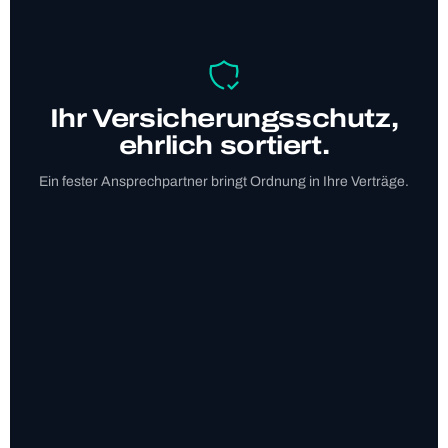
Ihr Ver­si­che­rungs­schutz,
ehr­lich sor­tiert.
Ein fes­ter Ansprech­part­ner bringt Ord­nung in Ihre Ver­träge.