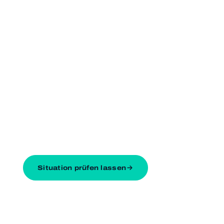
Tier­ver­si­che­rung,
für
Hal­ter und Tier.
Tier­hal­ter­haft­pflicht und Kran­ken­schutz für Hund,
Katze und Pferd. Wir prü­fen, wel­cher Schutz sich
für Ihr Tier lohnt.
Situation prüfen lassen