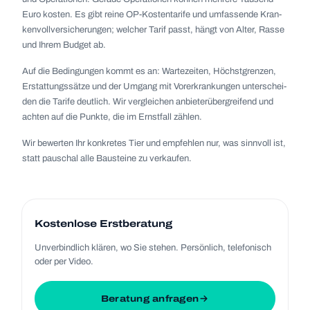
Euro kos­ten. Es gibt reine OP-Kos­ten­ta­rife und umfas­sende Kran­
ken­voll­ver­si­che­run­gen; wel­cher Tarif passt, hängt von Alter, Rasse
und Ihrem Bud­get ab.
Auf die Bedin­gun­gen kommt es an: War­te­zei­ten, Höchst­gren­zen,
Erstat­tungs­sätze und der Umgang mit Vor­er­kran­kun­gen unter­schei­
den die Tarife deut­lich. Wir ver­glei­chen anbie­ter­über­grei­fend und
ach­ten auf die Punkte, die im Ernst­fall zäh­len.
Wir bewer­ten Ihr kon­kre­tes Tier und emp­feh­len nur, was sinn­voll ist,
statt pau­schal alle Bau­steine zu ver­kau­fen.
Kos­ten­lose Erst­be­ra­tung
Unver­bind­lich klä­ren, wo Sie ste­hen. Per­sön­lich, tele­fo­nisch
oder per Video.
Beratung anfragen