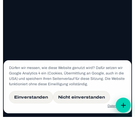
Dür­fen wir mes­sen, wie diese Web­site genutzt wird? Dafür set­zen wir
Google Ana­ly­tics 4 ein (Coo­kies, Über­mitt­lung an Google, auch in die
USA) und spei­chern Ihren Sei­ten­ver­lauf für diese Sit­zung. Die Web­site
funk­tio­niert ohne diese Ein­wil­li­gung voll­stän­dig.
Einverstanden
Nicht einverstanden
Daten­schutz