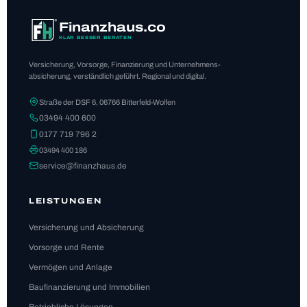
Finanzhaus.co
KLAR BESSER BERATEN
Ver­si­che­rung, Vor­sorge, Finan­zie­rung und Unter­neh­mens­
ab­si­che­rung, ver­ständ­lich geführt. Regio­nal und digi­tal.
Straße der DSF 6, 06766 Bit­ter­feld-Wol­fen
03494 400 600
0177 719 796 2
03494 400 186
ser­vice@finanz­haus.de
LEIS­TUN­GEN
Ver­si­che­rung und Absi­che­rung
Vor­sorge und Rente
Ver­mö­gen und Anlage
Bau­fi­nan­zie­rung und Immo­bi­lien
Betrieb­li­che Lösun­gen