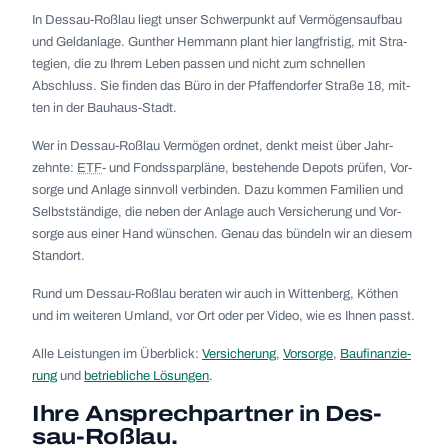
In Des­sau-Roß­lau liegt unser Schwer­punkt auf Ver­mö­gens­auf­bau
und Geld­an­lage. Gun­ther Hem­mann plant hier lang­fris­tig, mit Stra­
te­gien, die zu Ihrem Leben pas­sen und nicht zum schnel­len
Abschluss. Sie fin­den das Büro in der Pfaf­fen­dor­fer Straße 18, mit­
ten in der Bau­haus-Stadt.
Wer in Des­sau-Roß­lau Ver­mö­gen ord­net, denkt meist über Jahr­
zehnte:
ETF
- und Fonds­spar­pläne, bestehende Depots prü­fen, Vor­
sorge und Anlage sinn­voll ver­bin­den. Dazu kom­men Fami­lien und
Selbst­stän­dige, die neben der Anlage auch Ver­si­che­rung und Vor­
sorge aus einer Hand wün­schen. Genau das bün­deln wir an die­sem
Stand­ort.
Rund um Des­sau-Roß­lau bera­ten wir auch in Wit­ten­berg, Köthen
und im wei­te­ren Umland, vor Ort oder per Video, wie es Ihnen passt.
Alle Leis­tun­gen im Über­blick:
Ver­si­che­rung
,
Vor­sorge
,
Bau­fi­nan­zie­
rung
und
betrieb­li­che Lösun­gen
.
Ihre Ansprech­part­ner in
Des­
sau-Roß­lau.