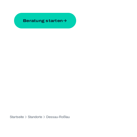
in Des­sau-Roß­lau oder per Video.
Beratung starten
Startseite
Standorte
Dessau-Roßlau