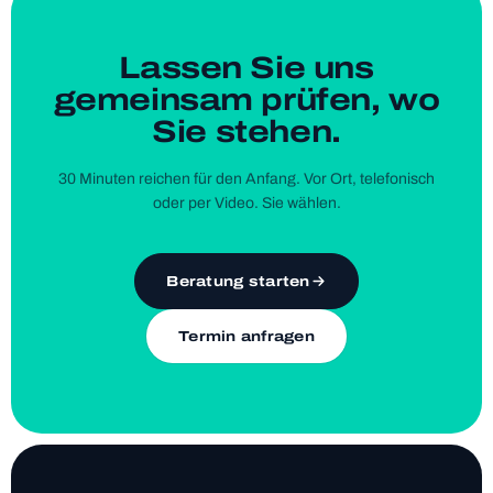
Las­sen Sie uns
gemein­sam prü­fen,
wo
Sie ste­hen.
30 Minu­ten rei­chen für den Anfang. Vor Ort, tele­fo­nisch
oder per Video. Sie wäh­len.
Beratung starten
Termin anfragen