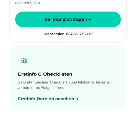
oder per Video.
Beratung anfragen
Oder anru­fen: 0340 882 927 00
Erst­info & Check­lis­ten
Geführ­ter Ein­stieg, Check­lis­ten und Info­blät­ter für ein gut
vor­be­rei­te­tes Erstgespräch.
Erst­info-Bereich anse­hen