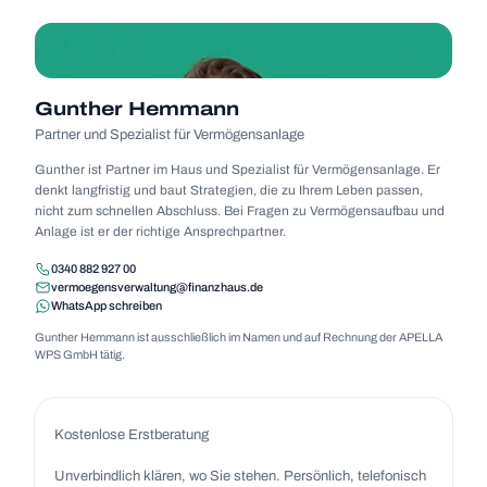
GH
Gun­ther Hem­mann
Part­ner und Spe­zia­list für Ver­mö­gens­an­lage
Gun­ther ist Part­ner im Haus und Spe­zia­list für Ver­mö­gens­an­lage. Er
denkt lang­fris­tig und baut Stra­te­gien, die zu Ihrem Leben pas­sen,
nicht zum schnel­len Abschluss. Bei Fra­gen zu Ver­mö­gens­auf­bau und
Anlage ist er der rich­tige Ansprech­part­ner.
0340 882 927 00
ver­moe­gens­ver­wal­tung@finanz­haus.de
Whats­App schrei­ben
Gun­ther Hem­mann ist aus­schließ­lich im Namen und auf Rech­nung der APELLA
WPS GmbH tätig.
Kos­ten­lose Erst­be­ra­tung
Unver­bind­lich klä­ren, wo Sie ste­hen. Per­sön­lich, tele­fo­nisch