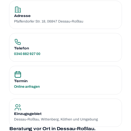
Adresse
Pfaf­fen­dor­fer Str. 18, 06847 Des­sau-Roß­lau
Tele­fon
0340 882 927 00
Ter­min
Online anfra­gen
Ein­zugs­ge­biet
Des­sau-Roß­lau, Wit­ten­berg, Köthen und Umge­bung
Bera­tung vor Ort in
Des­sau-Roß­lau.